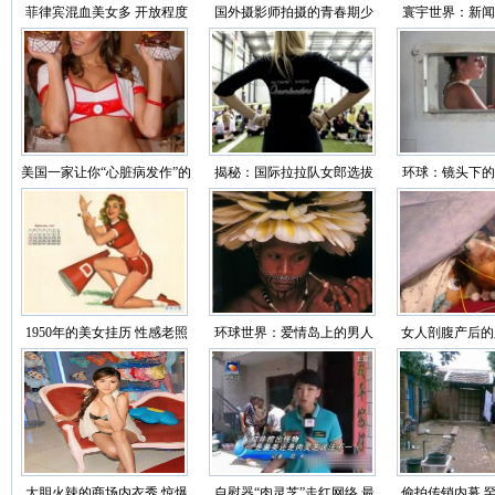
菲律宾混血美女多 开放程度
国外摄影师拍摄的青春期少
寰宇世界：新闻
超乎想象
女
你看世界
美国一家让你“心脏病发作”的
揭秘：国际拉拉队女郎选拔
环球：镜头下的
性感餐厅（组图
过程（靓图）
监狱生活
1950年的美女挂历 性感老照
环球世界：爱情岛上的男人
女人剖腹产后的
片（图）
为何怕出门（图）
睹
大胆火辣的商场内衣秀 惊爆
自慰器“肉灵芝”走红网络 最
偷拍传销内幕 