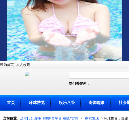
设为首页
|
加入收藏
热门关键词：
首页
环球博览
娱乐八卦
奇闻趣事
社会
当前位置:
足球比分直播_188体育平台-在线*官网
>
探索发现
> 环球世界：短